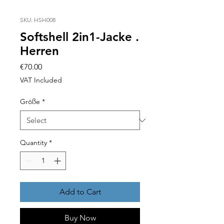
SKU: HSH008
Softshell 2in1-Jacke .
Herren
Price
€70.00
VAT Included
Größe
*
Quantity
*
Add to Cart
Buy Now