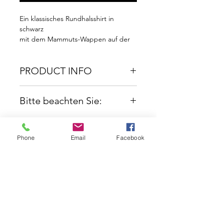
Ein klassisches Rundhalsshirt in
schwarz
mit dem Mammuts-Wappen auf der
Brust und dem Ivories/Cheerleading-
Druck auf dem Rücken.
PRODUCT INFO
Material: 100% Baumwolle
Dieser Artikel ist
Bitte beachten Sie:
lediglich Ivories-Members
vorbehalten.
Dieses Shirt wird speziell
für Sie veredelt. Somit
Phone
Email
Facebook
können wir leider keine
Retouren akzeptieren.
Dieser Artikel ist sicherlich
in Ihrem Bekanntenkreis
bekannt, so fragen Sie