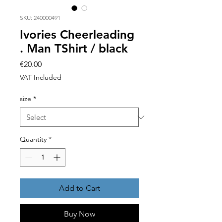
SKU: 240000491
Ivories Cheerleading
. Man TShirt / black
Price
€20.00
VAT Included
size
*
Quantity
*
Add to Cart
Buy Now