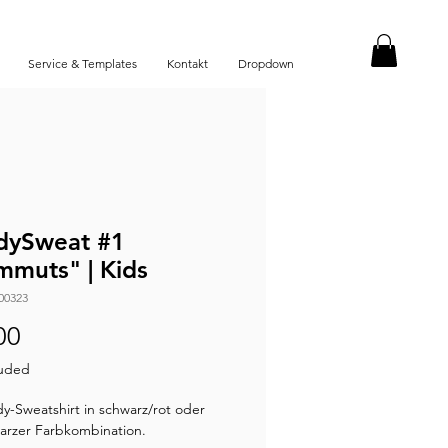
Service & Templates
Kontakt
Dropdown
dySweat #1
muts" | Kids
00323
Price
00
luded
y-Sweatshirt in schwarz/rot oder
arzer Farbkombination.