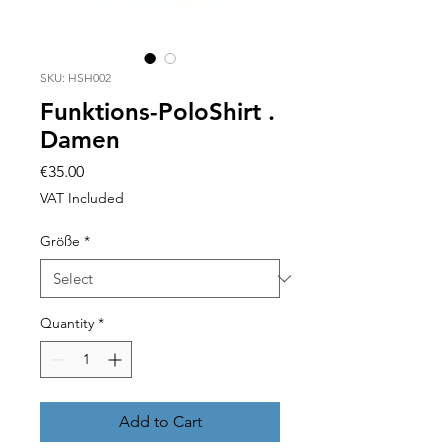
SKU: HSH002
Funktions-PoloShirt .
Damen
Price
€35.00
VAT Included
Größe
*
Quantity
*
Add to Cart