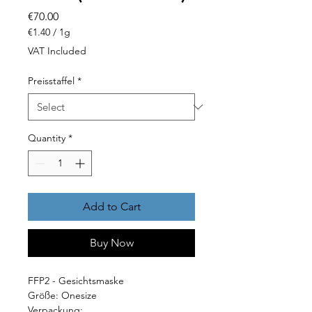
Price
€70.00
€1.40
/
1g
€1.40
VAT Included
per
1
Preisstaffel
*
Gram
Quantity
*
Add to Cart
Buy Now
FFP2 - Gesichtsmaske
Größe: Onesize
Verpackung: