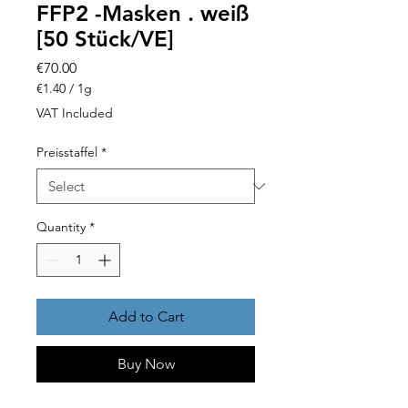
FFP2 -Masken . weiß
[50 Stück/VE]
Price
€70.00
€1.40
/
1g
€1.40
VAT Included
per
1
Preisstaffel
*
Gram
Quantity
*
Add to Cart
Buy Now