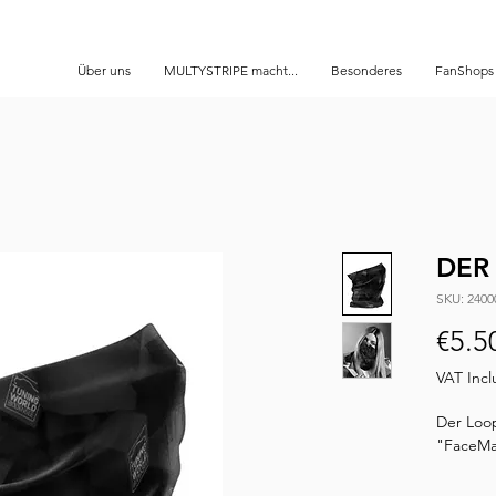
Über uns
MULTYSTRIPE macht...
Besonderes
FanShops
DER
SKU: 2400
€5.5
VAT Inc
Der Loop
"FaceMa
Der einla