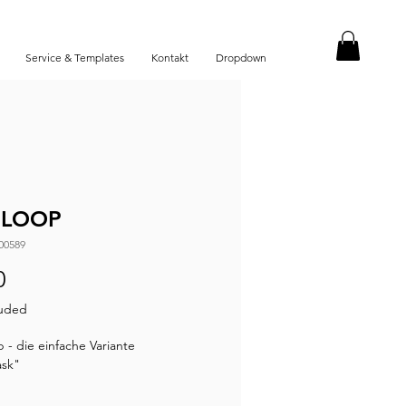
Service & Templates
Kontakt
Dropdown
 LOOP
00589
Price
0
luded
 - die einfache Variante
sk"
gige Polyester-Stoff ist sehr