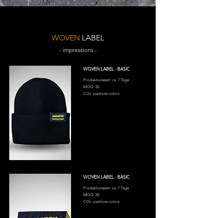
WOVEN
LABEL
- impressions -
WOVEN LABEL - BASIC
Produktionszeit: ca. 7 Tage
MOQ: 50
COL: pantone colors
WOVEN LABEL - BASIC
Produktionszeit: ca. 7 Tage
MOQ: 50
COL: pantone colors