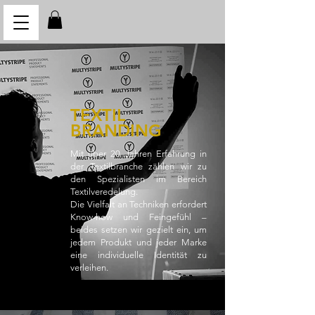
TEXTIL
BRANDING
Mit über 20 Jahren Erfahrung in
der Textilbranche zählen wir zu
den Spezialisten im Bereich
Textilveredelung.
Die Vielfalt an Techniken erfordert
Know-how und Feingefühl –
beides setzen wir gezielt ein, um
jedem Produkt und jeder Marke
eine individuelle Identität zu
verleihen.