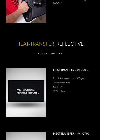
MOQ: 1
HEAT-TRANSFER
REFLECTIVE
- impressions -
HEAT TRANSFER - 3M - 5807
Produktionszeit: ca. 10 Tage +
Transferprozess
MOQ: 10
COL: silver
HEAT TRANSFER - 3M - C790