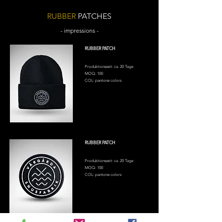
RUBBER
PATCHES
- impressions -
RUBBER PATCH
Produktionszeit: ca. 20 Tage
MOQ: 100
COL: pantone colors
RUBBER PATCH
Produktionszeit: ca. 20 Tage
MOQ: 100
COL: pantone colors