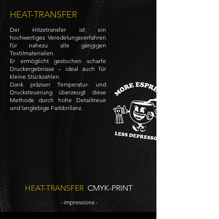
HEAT-TRANSFER
Der Hitzetransfer ist ein
hochwertiges Veredelungsverfahren
für nahezu alle gängigen
Textilmaterialien.
Er ermöglicht gestochen scharfe
Druckergebnisse – ideal auch für
kleine Stückzahlen.
Dank präziser Temperatur- und
Drucksteuerung überzeugt diese
Methode durch hohe Detailtreue
und langlebige Farbbrillanz.
HEAT-TRANSFER
CMYK-PRINT
- impressions -