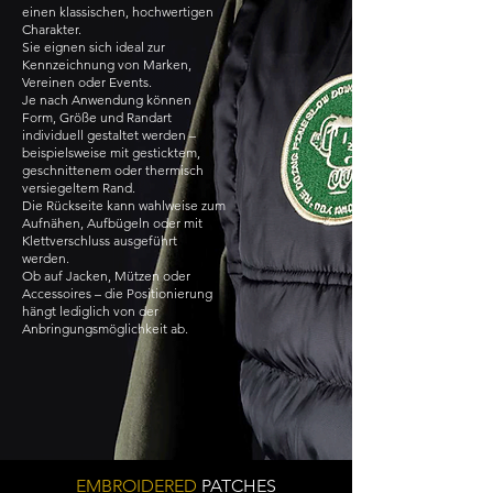
einen klassischen, hochwertigen
Charakter.
Sie eignen sich ideal zur
Kennzeichnung von Marken,
Vereinen oder Events.
Je nach Anwendung können
Form, Größe und Randart
individuell gestaltet werden –
beispielsweise mit gesticktem,
geschnittenem oder thermisch
versiegeltem Rand.
Die Rückseite kann wahlweise zum
Aufnähen, Aufbügeln oder mit
Klettverschluss ausgeführt
werden.
Ob auf Jacken, Mützen oder
Accessoires – die Positionierung
hängt lediglich von der
Anbringungsmöglichkeit ab.
EMBROIDERED
PATCHES