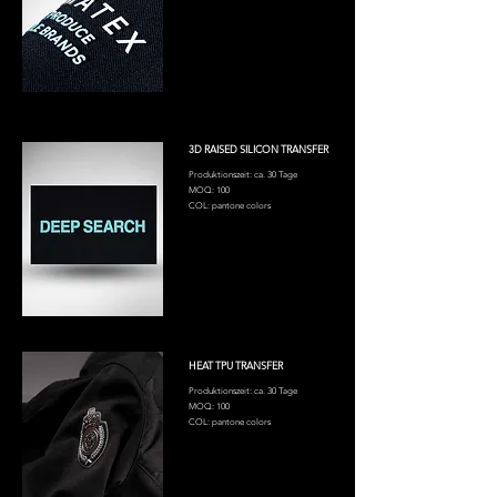
3D RAISED SILICON TRANSFER
Produktionszeit: ca. 30 Tage
MOQ: 100
COL: pantone colors
HEAT TPU TRANSFER
Produktionszeit: ca. 30 Tage
MOQ: 100
COL: pantone colors