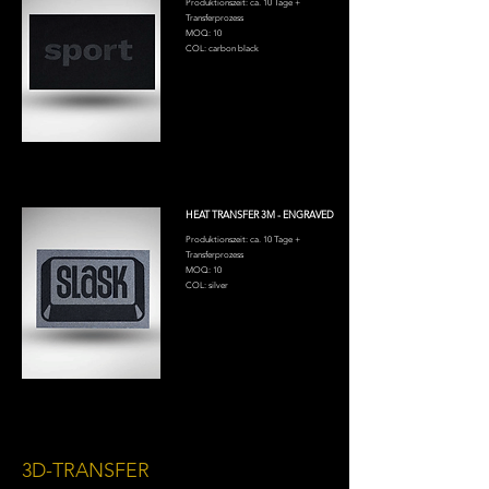
Produktionszeit: ca. 10 Tage +
Transferprozess
MOQ: 10
COL: carbon black
HEAT TRANSFER 3M - ENGRAVED
Produktionszeit: ca. 10 Tage +
Transferprozess
MOQ: 10
COL: silver
3D-TRANSFER