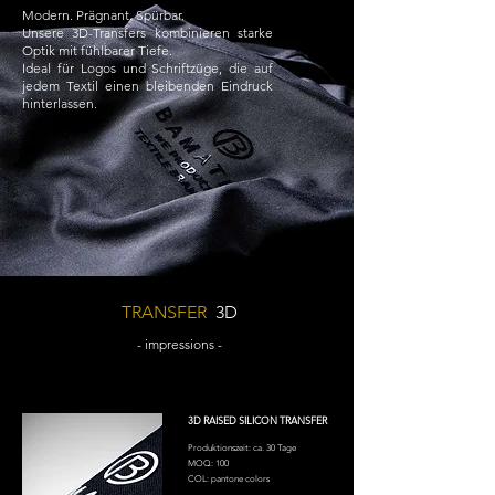
Modern. Prägnant. Spürbar.
Unsere 3D-Transfers kombinieren starke
Optik mit fühlbarer Tiefe.
Ideal für Logos und Schriftzüge, die auf
jedem Textil einen bleibenden Eindruck
hinterlassen.
TRANSFER
3D
- impressions -
3D RAISED SILICON TRANSFER
Produktionszeit: ca. 30 Tage
MOQ: 100
COL: pantone colors