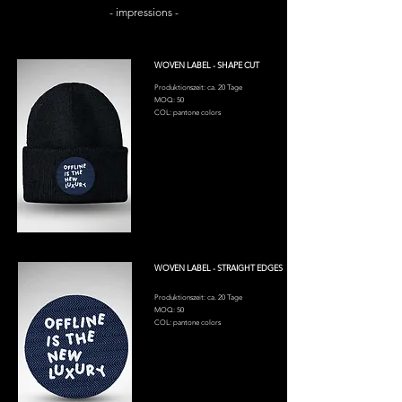
- impressions -
WOVEN LABEL - SHAPE CUT
Produktionszeit: ca. 20 Tage
MOQ: 50
COL: pantone colors
WOVEN LABEL - STRAIGHT EDGES
Produktionszeit: ca. 20 Tage
MOQ: 50
COL: pantone colors