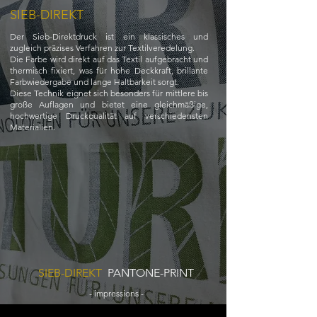
SIEB-DIREKT
Der Sieb-Direktdruck ist ein klassisches und
zugleich präzises Verfahren zur Textilveredelung.
Die Farbe wird direkt auf das Textil aufgebracht und
thermisch fixiert, was für hohe Deckkraft, brillante
Farbwiedergabe und lange Haltbarkeit sorgt.
Diese Technik eignet sich besonders für mittlere bis
große Auflagen und bietet eine gleichmäßige,
hochwertige Druckqualität auf verschiedensten
Materialien.
SIEB-DIREKT
PANTONE-PRINT
- impressions -