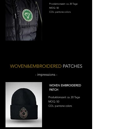
Produktionszeit: ca. 20 Tage
MOQ: 50
COL: pantone colors
WOVEN&EMBROIDERED
PATCHES
- impressions -
WOVEN EMBROIDERED
PATCH
Produktionszeit: ca. 20 Tage
MOQ: 50
COL: pantone colors