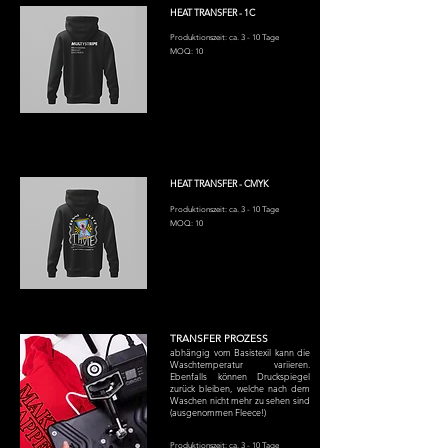
HEAT TRANSFER - 1C
Produktionszeit: ca. 3 - 10 Tage
MOQ: 10
HEAT TRANSFER - CMYK
Produktionszeit: ca. 3 - 10 Tage
MOQ: 10
TRANSFER PROZESS
abhängig vom Basistexil kann die
Waschtemperatur variieren.
Ebenfalls können Druckspiegel
zurück bleiben, welche nach dem
Waschen nicht mehr zu sehen sind
(ausgenommen Fleece!)
Produktionszeit: ca. 3 - 10 Tage