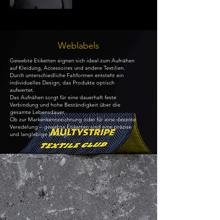
Weblabels
Gewebte Etiketten eignen sich ideal zum Aufnähen
auf Kleidung, Accessoires und andere Textilien.
Durch unterschiedliche Faltformen entsteht ein
individuelles Design, das Produkte optisch
aufwertet.
Das Aufnähen sorgt für eine dauerhaft feste
Verbindung und hohe Beständigkeit über die
gesamte Lebensdauer.
Ob zur Markenkennzeichnung oder für eine dezente
Veredelung – gewebte Etiketten sind eine präzise
und langlebige Lösung.