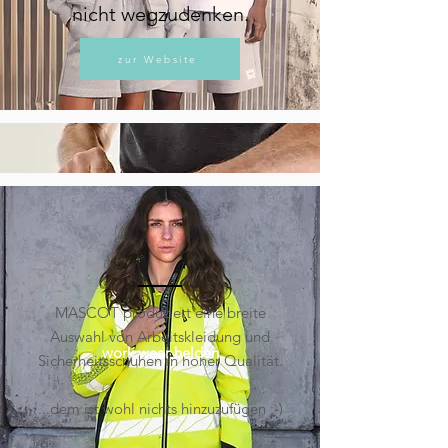
nicht wegzudenken.
zur Website
MASCOT produziert eine breite
Auswahl von Arbeitskleidung und
work wear helden
Sicherheitsschuhen in hoher Qualität.
...dem ist wohl nichts hinzuzufügen ;-)
.