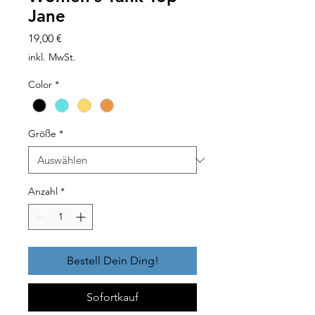
Jane
Preis
19,00 €
inkl. MwSt.
Color
*
Größe
*
Anzahl
*
Bestell Dein Ding!
Sofortkauf