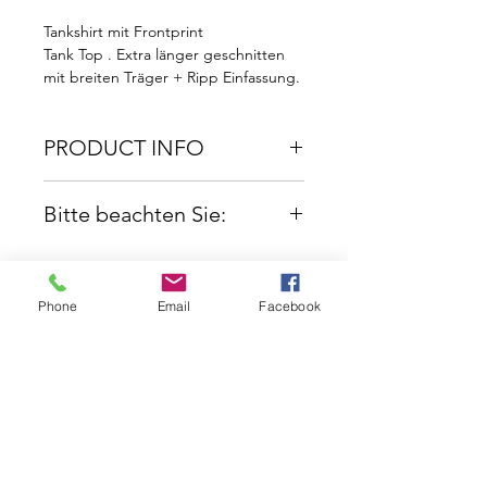
Tankshirt mit Frontprint
Tank Top . Extra länger geschnitten
mit breiten Träger + Ripp Einfassung.
Material: 100% Baumwolle.
PRODUCT INFO
Bitte beachten Sie, dass es
Bitte beachten Sie:
zu Lieferzeiten zwischen
zwei und drei Wochen
Dieser Artikel wird speziell
kommen kann.
für Sie produziert. Somit
Phone
Email
Facebook
können wir leider keine
Retouren akzeptieren.