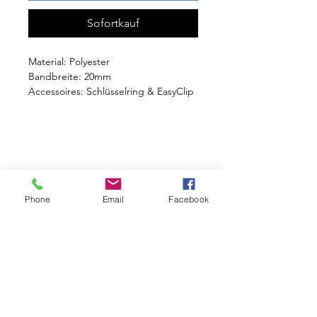
Sofortkauf
Material: Polyester
Bandbreite: 20mm
Accessoires: Schlüsselring & EasyClip
** Aus Restbeständen, daher nur in
angegebenen Einheiten erhältlich **
Phone
Email
Facebook