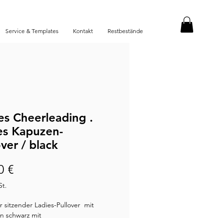
Service & Templates
Kontakt
Restbestände
ies Cheerleading .
es Kapuzen-
over / black
Preis
0 €
St.
r sitzender Ladies-Pullover mit
in schwarz mit