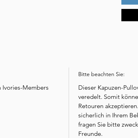
Kopf
3-lag
Saum
Bitte beachten Sie:
ich Ivories-Members
Dieser Kapuzen-Pullove
veredelt. Somit könne
Retouren akzeptieren. 
sicherlich in Ihrem B
fragen Sie bitte zwec
Freunde.