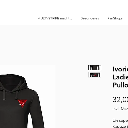
MULTYSTRIPE macht...
Besonderes
FanShops
Ivor
Ladi
Pull
32,0
inkl. Mw
Ein supe
Kapuze 