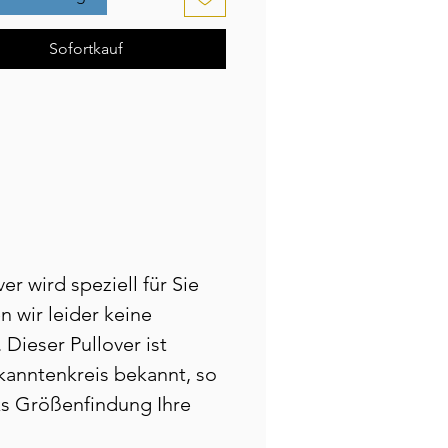
hörer-Kabelführung
ige Konstruktion
Sofortkauf
 und Bündchen weiter geschnitten
r wird speziell für Sie
n wir leider keine
Dieser Pullover ist
ekanntenkreis bekannt, so
ks Größenfindung Ihre