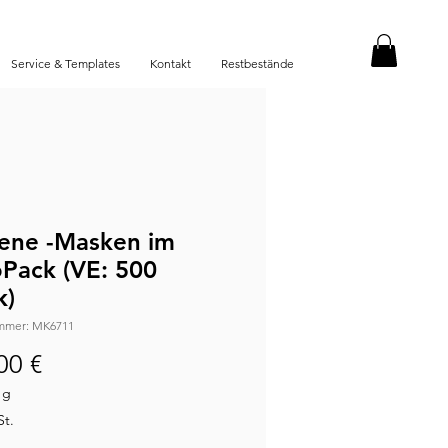
Service & Templates
Kontakt
Restbestände
ene -Masken im
Pack (VE: 500
k)
ummer: MK6711
Preis
00 €
1g
St.