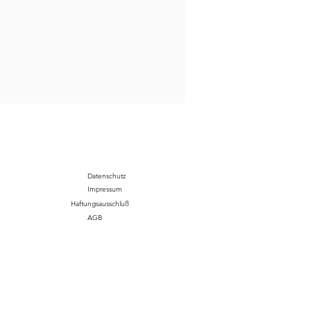
iederverwendbar.
hten. Äußere 1: Non-Woven
pylen) Mittlere Schicht: Meltblown
ypropylen/ 10% Viskose). Äußere 2:
en (Polypropylen)
Datenschutz
Impressum
Haftungsausschluß
AGB