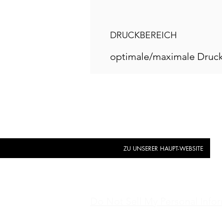
DRUCKBEREICH
optimale/maximale Druc
ZU UNSERER HAUPT-WEBSITE
Do Not Sell My Personal Info