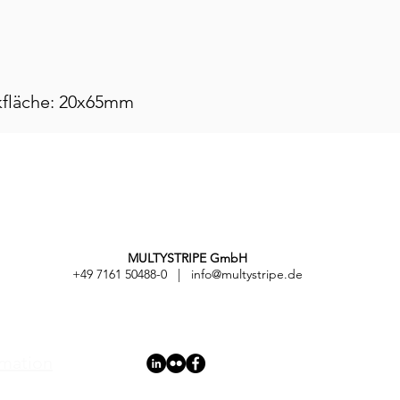
Nicht w
Latexfrei
3 Schic
(Polypro
(90% Pol
kfläche: 20x65mm
Non-Wov
MULTYSTRIPE GmbH
+49 7161 50488-0 |
info@multystripe.de
rmation