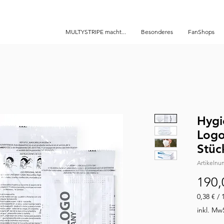
MULTYSTRIPE macht...
Besonderes
FanShops
Hygi
Logo
Stüc
Artikeln
190,
0,38 €
/
0,38 €
inkl. Mw
pro