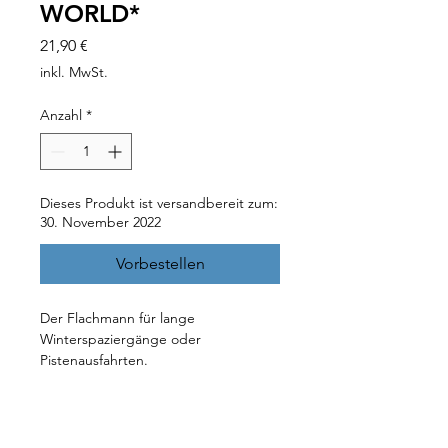
WORLD*
Preis
21,90 €
inkl. MwSt.
Anzahl
*
Dieses Produkt ist versandbereit zum:
30. November 2022
Vorbestellen
Der Flachmann für lange
Winterspaziergänge oder
Pistenausfahrten.
Ein Begleiter für Ausflüge ZU FUSS -
ein Klassiker im
TuningWorldBodensee-Design aus
Edelstahl.