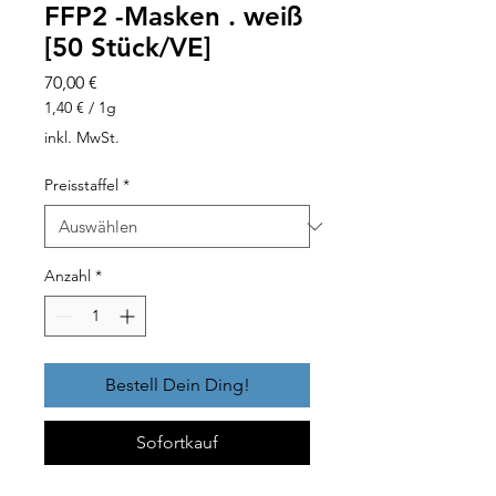
FFP2 -Masken . weiß
[50 Stück/VE]
Preis
70,00 €
1,40 €
/
1g
1,40 €
inkl. MwSt.
pro
1
Preisstaffel
*
Gram
Anzahl
*
Bestell Dein Ding!
Sofortkauf