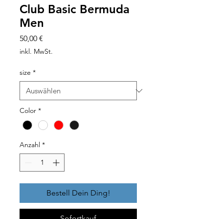
Club Basic Bermuda
Men
Preis
50,00 €
inkl. MwSt.
size
*
Color
*
Anzahl
*
Bestell Dein Ding!
Sofortkauf